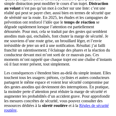
simple distraction peut modifier le cours d’un trajet.
Distraction
au volant
n’est pas qu’un mot à cocher sur une liste: c’est une
réalité qui peut se payer cher, aussi bien en termes de sécurité que
de sérénité sur la route. En 2025, les études et les campagnes de
prévention ont renforcé l’idée que le
temps de réaction
se
dégrade rapidement lorsque l’attention est partiellement
détournée. Pour moi, cela se traduit par des gestes qui semblent
anodins mais qui, enchaînés, font chuter la marge de sécurité. Je
me souviens d’une route grise, un brouillard léger, et l’envie
irrésistible de jeter un œil à une notification. Résultat: j’ai failli
franchir un ralentissement; l’éclairage des phares et la réaction du
conducteur devant moi m’ont sorti de ce mauvais pas. Ces
moments m’ont rappelé que chaque trajet est une chaîne d’instants
où il faut rester présent, tout simplement.
Les conséquences s’étendent bien au-delà du simple instant. Elles
touchent tous les usagers: piétons, cyclistes et autres conducteurs
partagent le même espace et voient leur sécurité compromise par
des gestes anodins qui deviennent des interruptions. En pratique,
la moindre perte d’attention peut réduire la marge de sécurité et
augmenter les probabilités d’un accident grave. Pour approfondir
les mesures concrètes de sécurité, vous pouvez consulter des
ressources dédiées à la
sûreté routière
et à la
Règles de sécurité
routière
.