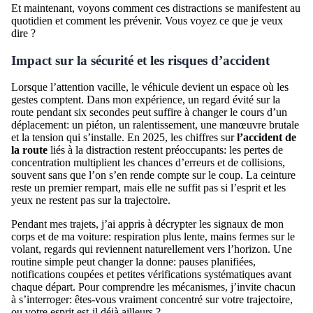
Et maintenant, voyons comment ces distractions se manifestent au
quotidien et comment les prévenir. Vous voyez ce que je veux
dire ?
Impact sur la sécurité et les risques d’accident
Lorsque l’attention vacille, le véhicule devient un espace où les
gestes comptent. Dans mon expérience, un regard évité sur la
route pendant six secondes peut suffire à changer le cours d’un
déplacement: un piéton, un ralentissement, une manœuvre brutale
et la tension qui s’installe. En 2025, les chiffres sur
l’accident de
la route
liés à la distraction restent préoccupants: les pertes de
concentration multiplient les chances d’erreurs et de collisions,
souvent sans que l’on s’en rende compte sur le coup. La ceinture
reste un premier rempart, mais elle ne suffit pas si l’esprit et les
yeux ne restent pas sur la trajectoire.
Pendant mes trajets, j’ai appris à décrypter les signaux de mon
corps et de ma voiture: respiration plus lente, mains fermes sur le
volant, regards qui reviennent naturellement vers l’horizon. Une
routine simple peut changer la donne: pauses planifiées,
notifications coupées et petites vérifications systématiques avant
chaque départ. Pour comprendre les mécanismes, j’invite chacun
à s’interroger: êtes-vous vraiment concentré sur votre trajectoire,
ou votre esprit est-il déjà ailleurs ?