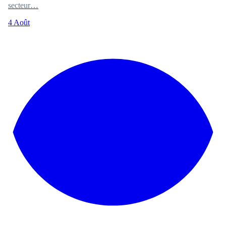
secteur…
4 Août