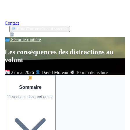
Contact
Chat
Chat en direct disponible
Devis
2min
Sécurité routière
Les conséquences des distractions au
volant
27 mai 2026
David Moreau
10 min de lecture
Sommaire
11 sections dans cet article