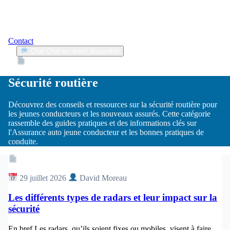
Contact
Chat
Chat en direct disponible
Devis
2min
Sécurité routière
Découvrez des conseils et ressources sur la sécurité routière pour
les jeunes conducteurs et les nouveaux assurés. Cette catégorie
rassemble des guides pratiques et des informations clés sur
l'Assurance auto jeune conducteur et les bonnes pratiques de
conduite.
Article
29 juillet 2026
David Moreau
Les différents types de radars et leur impact sur la
sécurité
En bref Les radars, qu’ils soient fixes ou mobiles, visent à faire