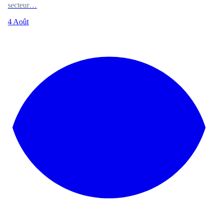
secteur…
4 Août