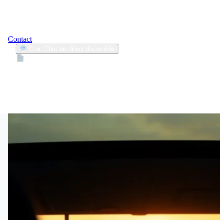
Contact
Chat
Chat en direct disponible
Devis
2min
distractions au volant
1
Articles trouvés