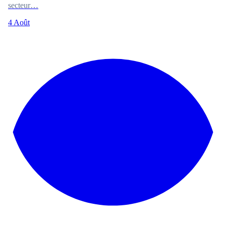
secteur…
4 Août