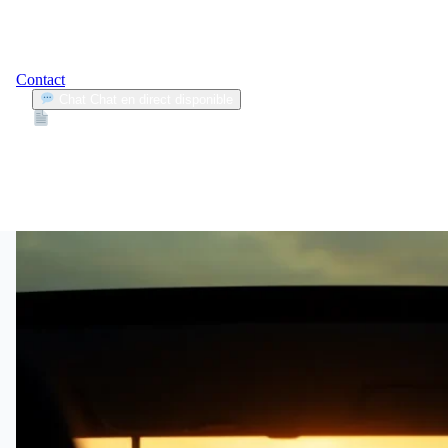
Contact
Chat
Chat en direct disponible
Devis
2min
conduite dangereuse
1
Articles trouvés