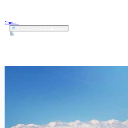
Contact
Chat
Chat en direct disponible
Devis
2min
trottinettes électriques
3
Articles trouvés