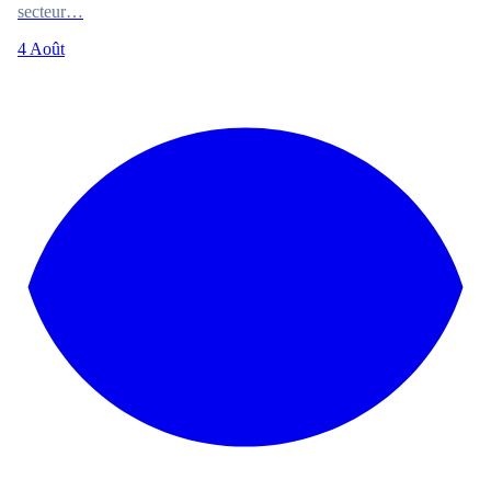
secteur…
4 Août