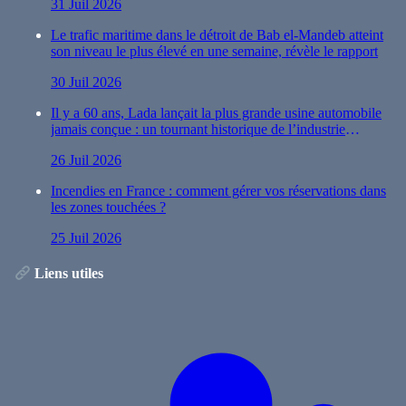
31 Juil 2026
Le trafic maritime dans le détroit de Bab el-Mandeb atteint
son niveau le plus élevé en une semaine, révèle le rapport
30 Juil 2026
Il y a 60 ans, Lada lançait la plus grande usine automobile
jamais conçue : un tournant historique de l’industrie
automobile
26 Juil 2026
Incendies en France : comment gérer vos réservations dans
les zones touchées ?
25 Juil 2026
Liens utiles