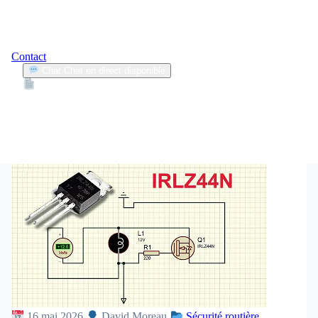
Contact
Chat
Chat en direct disponible
Devis
2min
samsung galaxy
1
Articles trouvés
16 mai 2026
David Moreau
Sécurité routière