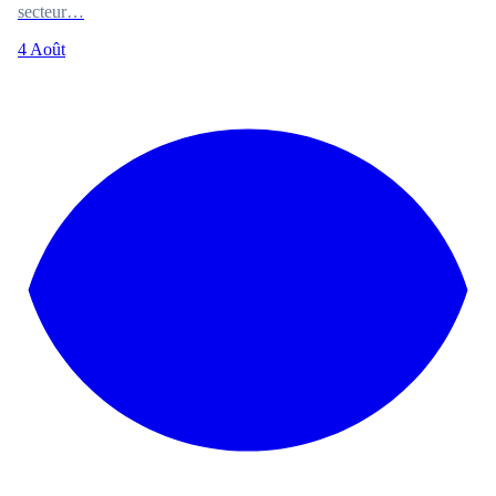
secteur…
4 Août