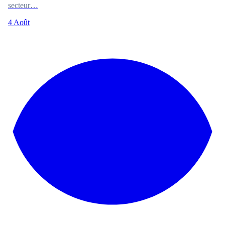
secteur…
4 Août