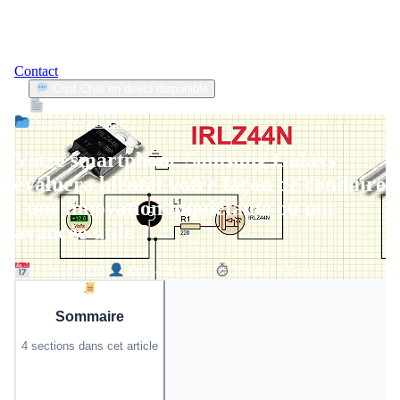
Contact
Chat
Chat en direct disponible
Devis
2min
Sécurité routière
Votre smartphone Samsung Galaxy
évaluera bientôt votre façon de conduire
: une innovation inquiétante ou une
avancée utile ?
16 mai 2026
David Moreau
3 min de lecture
Sommaire
4 sections dans cet article