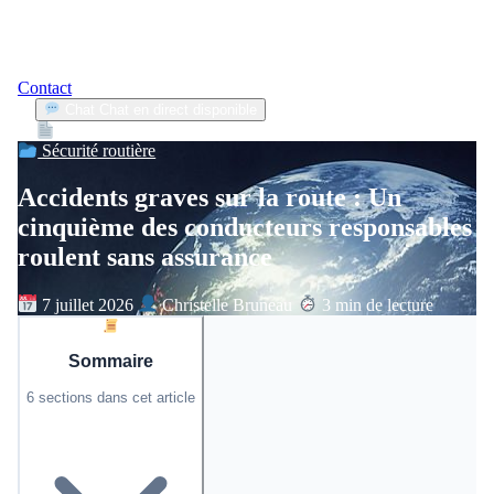
Contact
Chat
Chat en direct disponible
Devis
2min
Sécurité routière
Accidents graves sur la route : Un
cinquième des conducteurs responsables
roulent sans assurance
7 juillet 2026
Christelle Bruneau
3 min de lecture
Sommaire
6 sections dans cet article