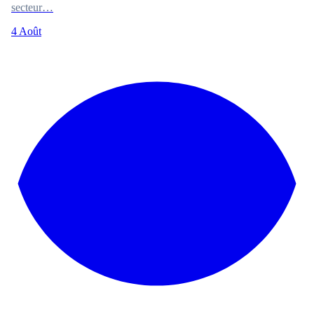
secteur…
4 Août