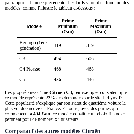
par rapport à l’année précédente. Les tarifs varient en fonction des
modèles, comme l’illustre le tableau ci-dessous :
Prime
Prime
Modèle
Minimum
Maximum
(€/an)
(€/an)
Berlingo (1ère
319
319
génération)
C3
494
606
C4 Picasso
468
468
C5
436
436
Les propriétaires d’une
Citroën C3
, par exemple, constatent que
ce modèle représente
27%
des demandes sur le site LeLynx.fr.
Cette popularité s’explique par son statut de quatrième voiture la
plus vendue neuve en France. En outre, avec des primes qui
commencent à
494 €/an
, ce modèle constitue un choix financier
pertinent pour de nombreux utilisateurs.
Comparatif des autres modèles Citroën