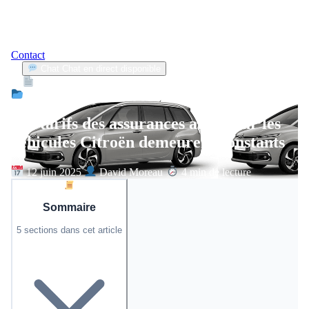
Contact
Chat
Chat en direct disponible
Devis
2min
Actualité
Les tarifs des assurances auto pour les
véhicules Citroën demeurent constants
12 juin 2025
David Moreau
4 min de lecture
Sommaire
5 sections dans cet article