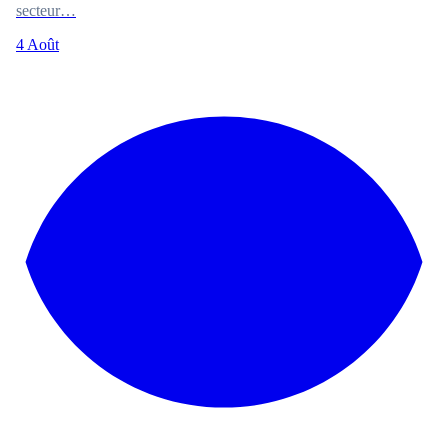
secteur…
4 Août