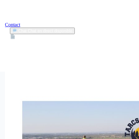
Contact
Chat
Chat en direct disponible
Devis
2min
règles d’utilisation
1
Articles trouvés