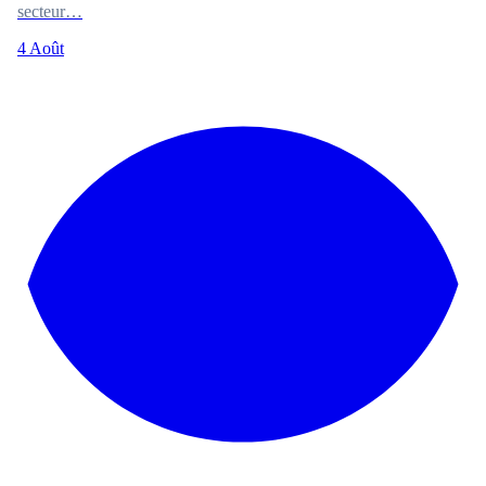
secteur…
4 Août