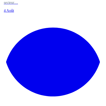
secteur…
4 Août