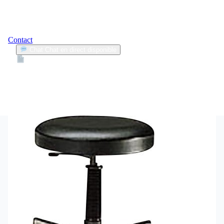
Contact
Chat
Chat en direct disponible
Devis
2min
protection bébé voiture
1
Articles trouvés