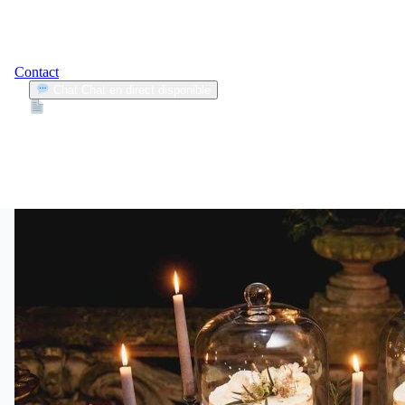
Contact
Chat
Chat en direct disponible
Devis
2min
précautions conduite
1
Articles trouvés