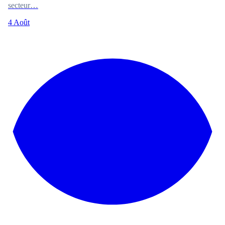
secteur…
4 Août