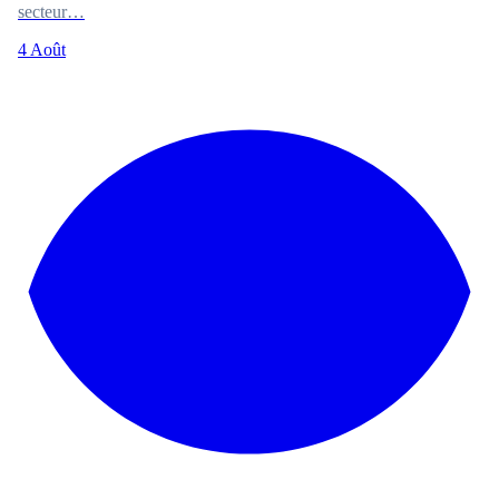
secteur…
4 Août