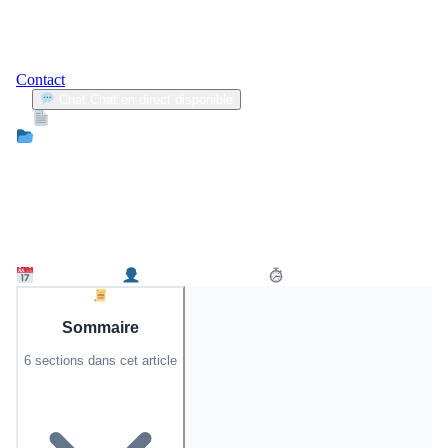
Contact
Chat
Chat en direct disponible
Devis
2min
Assurance Jeune Conducteur
Plongée dans les comptes de Malik,
moniteur d’auto-école à Mulhouse, avec
un salaire net de 1 940 € par mois
20 juin 2026
Christelle Bruneau
3 min de lecture
Sommaire
6 sections dans cet article