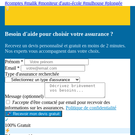
#comptes
#malik
#moniteur d'auto-école
#mulhouse
#plongée
Besoin d'aide pour choisir votre assurance ?
Recevez un devis personnalisé et gratuit en moins de 2 minutes.
Nos experts vous accompagnent dans votre choix.
Prénom *
Email *
Type d'assurance recherchée
Message (optionnel)
J'accepte d'être contacté par email pour recevoir des
informations sur les assurances.
Politique de confidentialité
Recevoir mon devis gratuit
✓
100% Gratuit