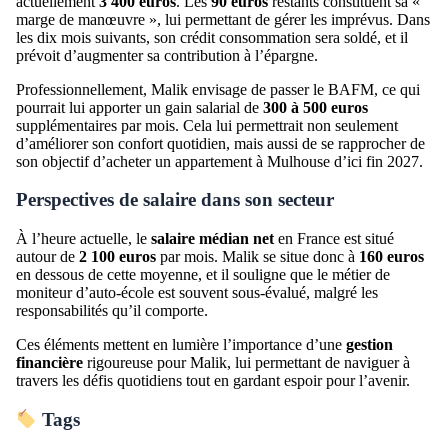
actuellement
3 400 euros
. Les
90 euros
restants constituent sa «
marge de manœuvre », lui permettant de gérer les imprévus. Dans
les dix mois suivants, son crédit consommation sera soldé, et il
prévoit d’augmenter sa contribution à l’épargne.
Professionnellement, Malik envisage de passer le BAFM, ce qui
pourrait lui apporter un gain salarial de
300 à 500 euros
supplémentaires par mois. Cela lui permettrait non seulement
d’améliorer son confort quotidien, mais aussi de se rapprocher de
son objectif d’acheter un appartement à Mulhouse d’ici fin 2027.
Perspectives de salaire dans son secteur
À l’heure actuelle, le
salaire médian net
en France est situé
autour de
2 100 euros
par mois. Malik se situe donc à
160 euros
en dessous de cette moyenne, et il souligne que le métier de
moniteur d’auto-école est souvent sous-évalué, malgré les
responsabilités qu’il comporte.
Ces éléments mettent en lumière l’importance d’une
gestion
financière
rigoureuse pour Malik, lui permettant de naviguer à
travers les défis quotidiens tout en gardant espoir pour l’avenir.
Tags