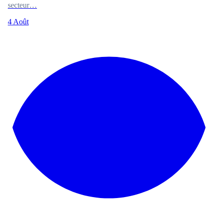
secteur…
4 Août