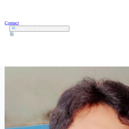
Contact
Chat
Chat en direct disponible
Devis
2min
infractions routières
4
Articles trouvés