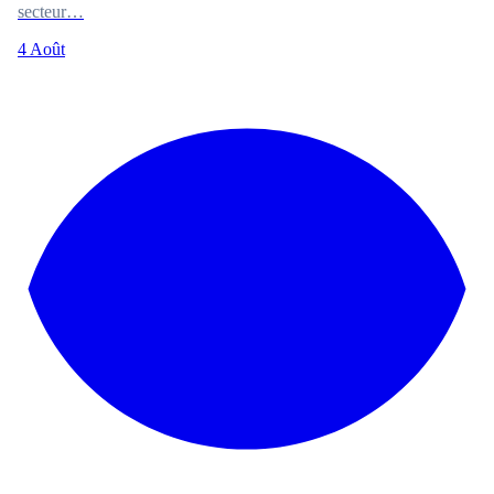
secteur…
4 Août