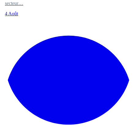
secteur…
4 Août