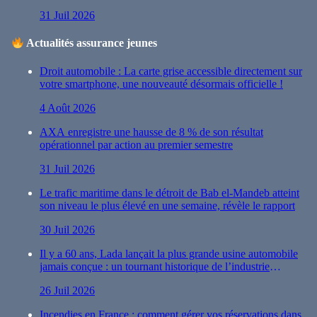
31 Juil 2026
Actualités assurance jeunes
Droit automobile : La carte grise accessible directement sur
votre smartphone, une nouveauté désormais officielle !
4 Août 2026
AXA enregistre une hausse de 8 % de son résultat
opérationnel par action au premier semestre
31 Juil 2026
Le trafic maritime dans le détroit de Bab el-Mandeb atteint
son niveau le plus élevé en une semaine, révèle le rapport
30 Juil 2026
Il y a 60 ans, Lada lançait la plus grande usine automobile
jamais conçue : un tournant historique de l’industrie
automobile
26 Juil 2026
Incendies en France : comment gérer vos réservations dans