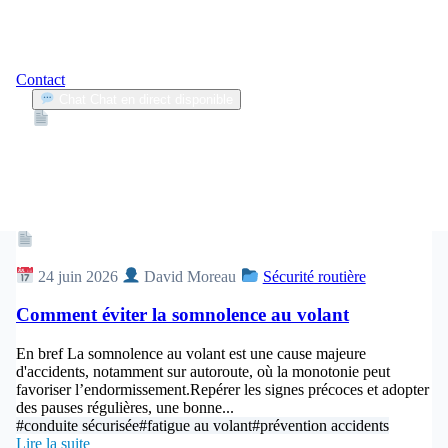
Contact
Chat
Chat en direct disponible
Devis
2min
fatigue au volant
1
Articles trouvés
Article
24 juin 2026
David Moreau
Sécurité routière
Comment éviter la somnolence au volant
En bref La somnolence au volant est une cause majeure
d'accidents, notamment sur autoroute, où la monotonie peut
favoriser l’endormissement.Repérer les signes précoces et adopter
des pauses régulières, une bonne...
#conduite sécurisée
#fatigue au volant
#prévention accidents
Lire la suite