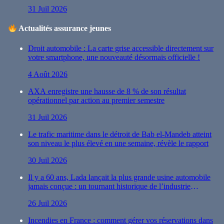
31 Juil 2026
Actualités assurance jeunes
Droit automobile : La carte grise accessible directement sur
votre smartphone, une nouveauté désormais officielle !
4 Août 2026
AXA enregistre une hausse de 8 % de son résultat
opérationnel par action au premier semestre
31 Juil 2026
Le trafic maritime dans le détroit de Bab el-Mandeb atteint
son niveau le plus élevé en une semaine, révèle le rapport
30 Juil 2026
Il y a 60 ans, Lada lançait la plus grande usine automobile
jamais conçue : un tournant historique de l’industrie
automobile
26 Juil 2026
Incendies en France : comment gérer vos réservations dans