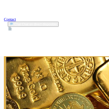
Contact
Chat
Chat en direct disponible
Devis
2min
entretien
1
Articles trouvés