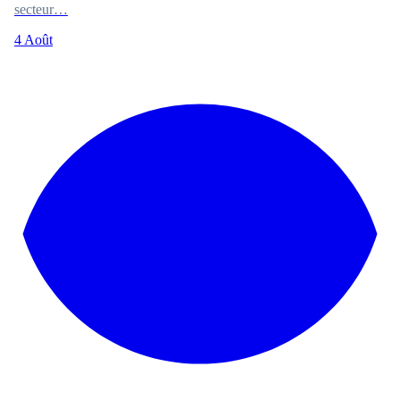
secteur…
4 Août