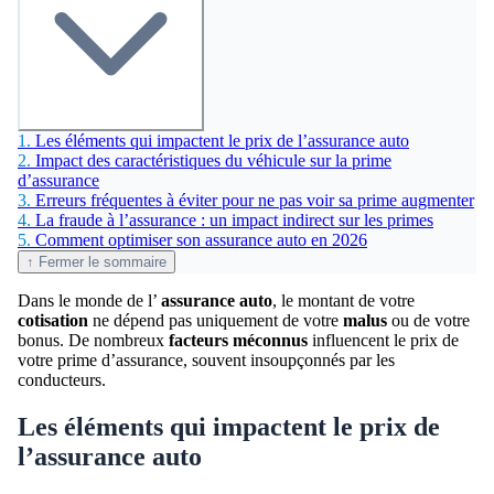
1.
Les éléments qui impactent le prix de l’assurance auto
2.
Impact des caractéristiques du véhicule sur la prime
d’assurance
3.
Erreurs fréquentes à éviter pour ne pas voir sa prime augmenter
4.
La fraude à l’assurance : un impact indirect sur les primes
5.
Comment optimiser son assurance auto en 2026
↑ Fermer le sommaire
Dans le monde de l’
assurance auto
, le montant de votre
cotisation
ne dépend pas uniquement de votre
malus
ou de votre
bonus. De nombreux
facteurs méconnus
influencent le prix de
votre prime d’assurance, souvent insoupçonnés par les
conducteurs.
Les éléments qui impactent le prix de
l’assurance auto