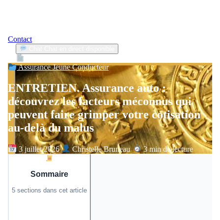
Contact
Chat
Chat en direct disponible
Devis
2min
Assurance Jeune Conducteur
ENTRETIEN. Assurance auto :
découvrez les facteurs méconnus qui
peuvent faire grimper votre cotisation
au-delà du malus
3 juillet 2026
Christelle Bruneau
3 min de lecture
Sommaire
5 sections dans cet article