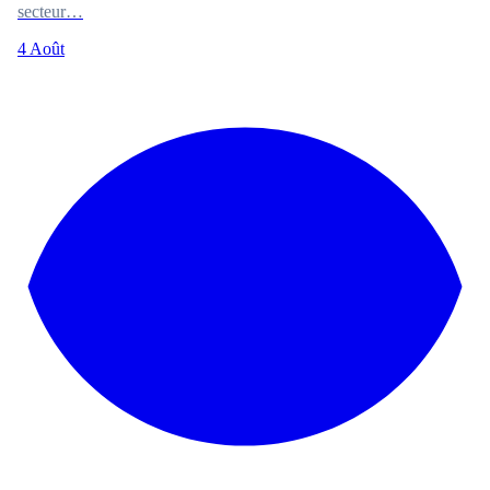
secteur…
4 Août