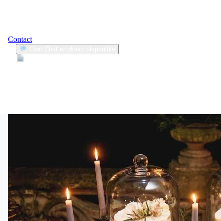
Contact
Chat
Chat en direct disponible
Devis
2min
douleurs au volant
1
Articles trouvés