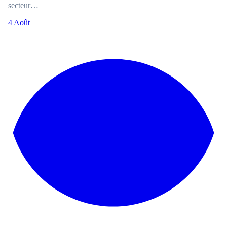
secteur…
4 Août