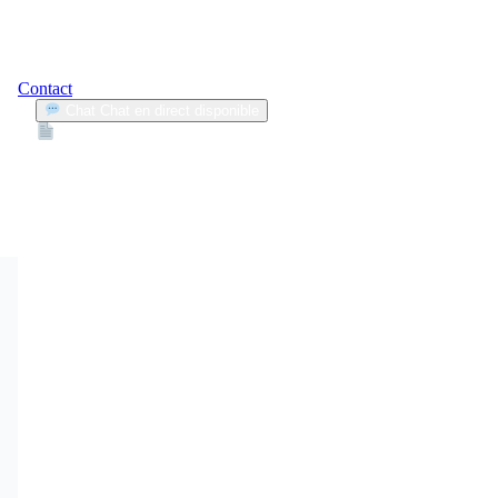
Contact
Chat
Chat en direct disponible
Devis
2min
conduite en tongs
2
Articles trouvés