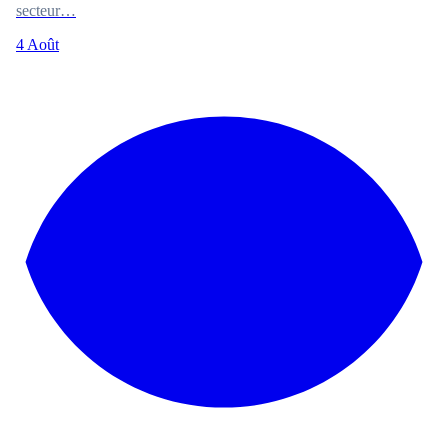
secteur…
4 Août