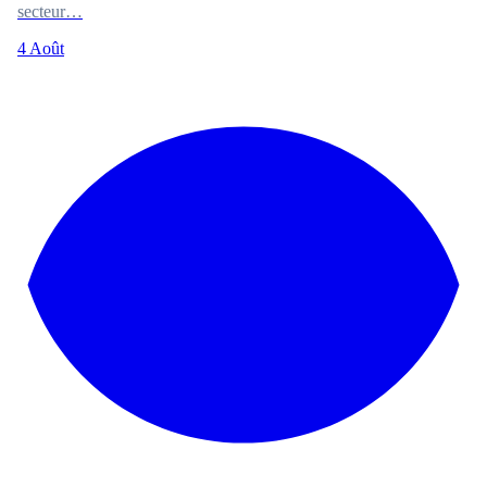
secteur…
4 Août