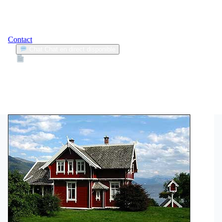
Contact
Chat
Chat en direct disponible
Devis
2min
batterie défaillante
1
Articles trouvés