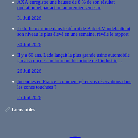
AXA enregistre une hausse de 8 % de son résultat
opérationnel par action au premier semestre
31 Juil 2026
Le trafic maritime dans le détroit de Bab el-Mandeb atteint
son niveau le plus élevé en une semaine, révèle le rapport
30 Juil 2026
Il y a 60 ans, Lada lançait la plus grande usine automobile
jamais conçue : un tournant historique de l’industrie
automobile
26 Juil 2026
Incendies en France : comment gérer vos réservations dans
les zones touchées ?
25 Juil 2026
Liens utiles