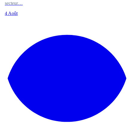
secteur…
4 Août