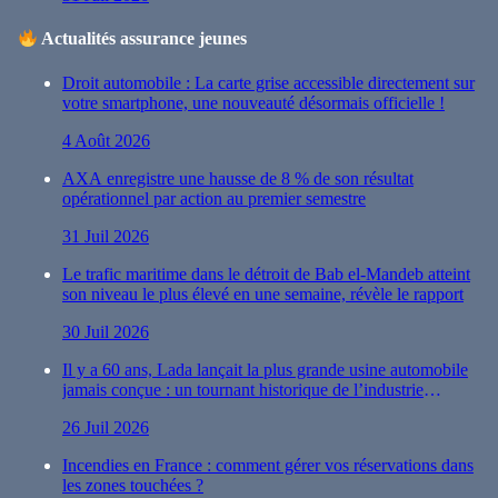
Actualités assurance jeunes
Droit automobile : La carte grise accessible directement sur
votre smartphone, une nouveauté désormais officielle !
4 Août 2026
AXA enregistre une hausse de 8 % de son résultat
opérationnel par action au premier semestre
31 Juil 2026
Le trafic maritime dans le détroit de Bab el-Mandeb atteint
son niveau le plus élevé en une semaine, révèle le rapport
30 Juil 2026
Il y a 60 ans, Lada lançait la plus grande usine automobile
jamais conçue : un tournant historique de l’industrie
automobile
26 Juil 2026
Incendies en France : comment gérer vos réservations dans
les zones touchées ?