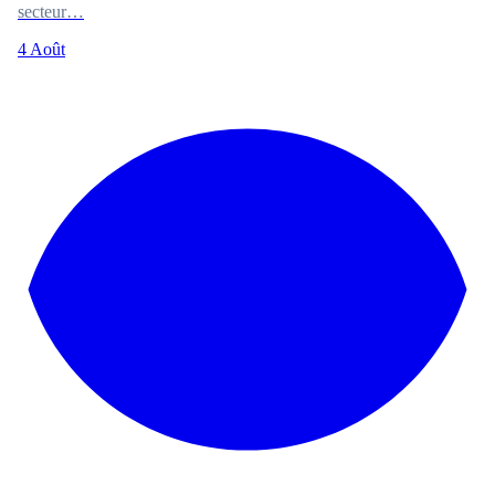
secteur…
4 Août