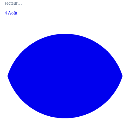
secteur…
4 Août