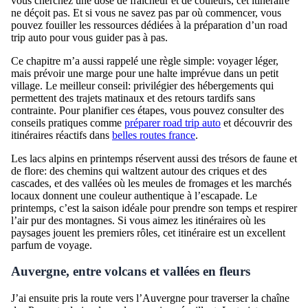
vous cherchez une dose de fraîcheur et de couleurs, cet itinéraire
ne déçoit pas. Et si vous ne savez pas par où commencer, vous
pouvez fouiller les ressources dédiées à la préparation d’un road
trip auto pour vous guider pas à pas.
Ce chapitre m’a aussi rappelé une règle simple: voyager léger,
mais prévoir une marge pour une halte imprévue dans un petit
village. Le meilleur conseil: privilégier des hébergements qui
permettent des trajets matinaux et des retours tardifs sans
contrainte. Pour planifier ces étapes, vous pouvez consulter des
conseils pratiques comme
préparer road trip auto
et découvrir des
itinéraires réactifs dans
belles routes france
.
Les lacs alpins en printemps réservent aussi des trésors de faune et
de flore: des chemins qui waltzent autour des criques et des
cascades, et des vallées où les meules de fromages et les marchés
locaux donnent une couleur authentique à l’escapade. Le
printemps, c’est la saison idéale pour prendre son temps et respirer
l’air pur des montagnes. Si vous aimez les itinéraires où les
paysages jouent les premiers rôles, cet itinéraire est un excellent
parfum de voyage.
Auvergne, entre volcans et vallées en fleurs
J’ai ensuite pris la route vers l’Auvergne pour traverser la chaîne