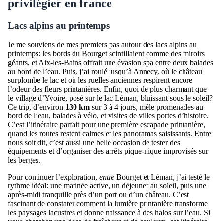
privilégier en france
Lacs alpins au printemps
Je me souviens de mes premiers pas autour des lacs alpins au
printemps: les bords du Bourget scintillaient comme des miroirs
géants, et Aix-les-Bains offrait une évasion spa entre deux balades
au bord de l’eau. Puis, j’ai roulé jusqu’à Annecy, où le château
surplombe le lac et où les ruelles anciennes respirent encore
l’odeur des fleurs printanières. Enfin, quoi de plus charmant que
le village d’Yvoire, posé sur le lac Léman, bluissant sous le soleil?
Ce trip, d’environ
130 km
sur 3 à 4 jours, mêle promenades au
bord de l’eau, balades à vélo, et visites de villes portes d’histoire.
C’est l’itinéraire parfait pour une première escapade printanière,
quand les routes restent calmes et les panoramas saisissants. Entre
nous soit dit, c’est aussi une belle occasion de tester des
équipements et d’organiser des arrêts pique-nique improvisés sur
les berges.
Pour continuer l’exploration,
entre
Bourget et Léman, j’ai testé le
rythme idéal: une matinée active, un déjeuner au soleil, puis une
après-midi tranquille près d’un port ou d’un château. C’est
fascinant de constater comment la lumière printanière transforme
les paysages lacustres et donne naissance à des halos sur l’eau. Si