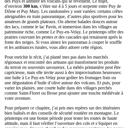
des Puys et admirer les volcans qui se réveillent. Le trajet,
d’environ
300 km
, s’étire sur 4 à 5 jours et serpente entre Puy de
Dôme et Puy Mary. Les randonnées y sont variées: certains crêtes
atteignables en train panoramique, d’autres plus sportives pour les
amateurs de grands plateaux. On alterne balades douces autour
des lacs, comme le lac Pavin, et immersion dans les villages au
patrimoine riche, comme Le Puy-en-Velay. Le printemps offre des
prairies couvrant les pentes et des cascades qui renaissent après la
fonte des neiges. Si vous aimez les panoramas à couper le souffle
et les ambiances rurales, vous allez adorer cette région.
Pour enrichir le récit, j’ai planté mes pas dans les marchés
régionaux et rencontré des artisans qui transforment les produits
du terroir en souvenirs savoureux. La météo printanière peut être
capricieuse, mais elle invite aussi à des improvisations heureuses:
une halte à Le Puy-en-Velay pour goûter les fromages frais ou
une dégustation d’huile d’olive autour des volcans. Et puis, pour
varier les plaisirs, une courte halte dans des villages perchés
comme Saint-Floret ou Besse peut ajouter une touche médiévale à
votre aventure.
Pour préparer ce chapitre, j’ai pris mes repères sur des itinéraires
bien balisés et des conseils de sécurité routière en montagne. Le
printemps est une bonne période pour tester les routes de haute
altitude, mais il faut vérifier l’ouverture des cols et s’équiper en