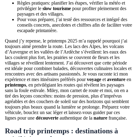
Règles pratiques: planifier les étapes, vérifier la météo et
privilégier le
slow tourisme
pour profiter pleinement des
paysages et des villages.
Pour vous préparer, j’ai testé des ressources et intégré des
conseils concrets, anecdotes et chiffres afin de faciliter votre
escapade printanière.
Quand j’y repense, le printemps 2025 m’a rappelé pourquoi j’ai
toujours aimé prendre la route. Les lacs des Alpes, les volcans
d’Auvergne et les vallées de l’Ardèche s’éveillent: les eaux des
lacs coulent plus fort, les prairies se couvrent de fleurs et les
villages se réveillent lentement. J’ai découvert que cette période
est idéale pour combiner balades, découvertes culinaires locales et
rencontres avec des artisans passionnés. Je vous raconte ici mon
expérience et mes itinéraires préférés pour
voyage
et
aventure
en
printemps
, en privilégiant les routes qui révèlent les paysages
sans la foule estivale. Miley, mon carnet de route et moi, on en a
tiré des leçons concrètes: moins de pression, plus d’imprévus
agréables et des couchers de soleil sur des horizons qui semblent
toujours plus beaux quand la lumière se prolonge. Préparez votre
véhicule, bouclez un sac léger et laissez-vous guider par ces
lignes pour une
découverte
authentique de la
nature
française.
Road trip printemps : destinations à