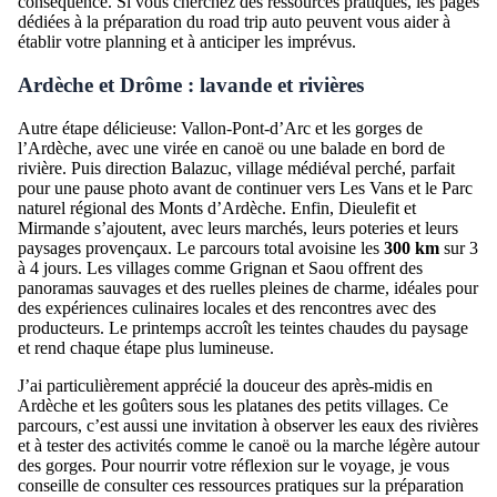
conséquence. Si vous cherchez des ressources pratiques, les pages
dédiées à la préparation du road trip auto peuvent vous aider à
établir votre planning et à anticiper les imprévus.
Ardèche et Drôme : lavande et rivières
Autre étape délicieuse: Vallon-Pont-d’Arc et les gorges de
l’Ardèche, avec une virée en canoë ou une balade en bord de
rivière. Puis direction Balazuc, village médiéval perché, parfait
pour une pause photo avant de continuer vers Les Vans et le Parc
naturel régional des Monts d’Ardèche. Enfin, Dieulefit et
Mirmande s’ajoutent, avec leurs marchés, leurs poteries et leurs
paysages provençaux. Le parcours total avoisine les
300 km
sur 3
à 4 jours. Les villages comme Grignan et Saou offrent des
panoramas sauvages et des ruelles pleines de charme, idéales pour
des expériences culinaires locales et des rencontres avec des
producteurs. Le printemps accroît les teintes chaudes du paysage
et rend chaque étape plus lumineuse.
J’ai particulièrement apprécié la douceur des après-midis en
Ardèche et les goûters sous les platanes des petits villages. Ce
parcours, c’est aussi une invitation à observer les eaux des rivières
et à tester des activités comme le canoë ou la marche légère autour
des gorges. Pour nourrir votre réflexion sur le voyage, je vous
conseille de consulter ces ressources pratiques sur la préparation