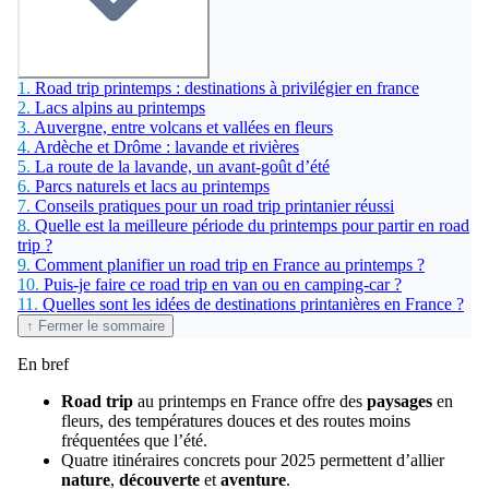
1.
Road trip printemps : destinations à privilégier en france
2.
Lacs alpins au printemps
3.
Auvergne, entre volcans et vallées en fleurs
4.
Ardèche et Drôme : lavande et rivières
5.
La route de la lavande, un avant-goût d’été
6.
Parcs naturels et lacs au printemps
7.
Conseils pratiques pour un road trip printanier réussi
8.
Quelle est la meilleure période du printemps pour partir en road
trip ?
9.
Comment planifier un road trip en France au printemps ?
10.
Puis-je faire ce road trip en van ou en camping-car ?
11.
Quelles sont les idées de destinations printanières en France ?
↑ Fermer le sommaire
En bref
Road trip
au printemps en France offre des
paysages
en
fleurs, des températures douces et des routes moins
fréquentées que l’été.
Quatre itinéraires concrets pour 2025 permettent d’allier
nature
,
découverte
et
aventure
.