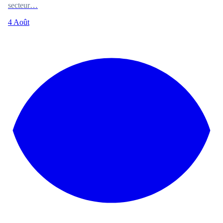
secteur…
4 Août