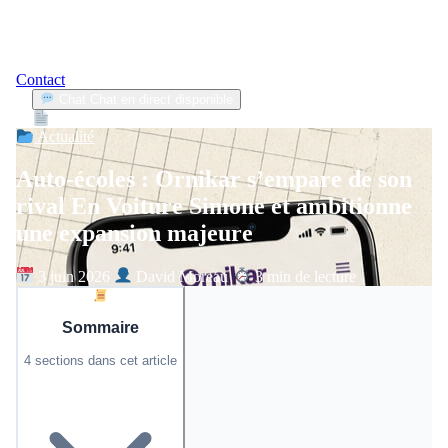
Contact
Chat
Chat en direct disponible
Devis
2min
Actualité
Auto-écoles : Ornikar s’empare de son
rival En Voiture Simone et ambitionne
une expansion majeure
3 juin 2026
David Moreau
3 min de lecture
Sommaire
4 sections dans cet article