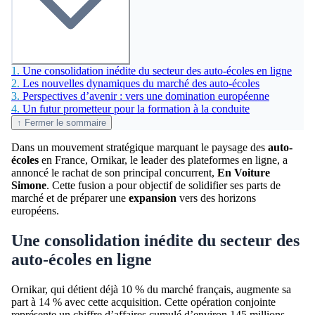
1.
Une consolidation inédite du secteur des auto-écoles en ligne
2.
Les nouvelles dynamiques du marché des auto-écoles
3.
Perspectives d’avenir : vers une domination européenne
4.
Un futur prometteur pour la formation à la conduite
↑ Fermer le sommaire
Dans un mouvement stratégique marquant le paysage des
auto-
écoles
en France, Ornikar, le leader des plateformes en ligne, a
annoncé le rachat de son principal concurrent,
En Voiture
Simone
. Cette fusion a pour objectif de solidifier ses parts de
marché et de préparer une
expansion
vers des horizons
européens.
Une consolidation inédite du secteur des
auto-écoles en ligne
Ornikar, qui détient déjà 10 % du marché français, augmente sa
part à 14 % avec cette acquisition. Cette opération conjointe
représente un chiffre d’affaires cumulé d’environ 145 millions