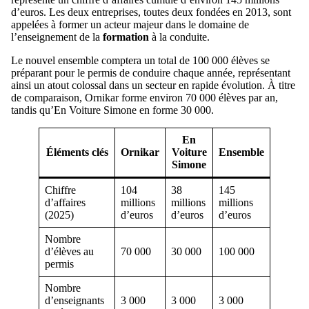
d’euros. Les deux entreprises, toutes deux fondées en 2013, sont
appelées à former un acteur majeur dans le domaine de
l’enseignement de la
formation
à la conduite.
Le nouvel ensemble comptera un total de 100 000 élèves se
préparant pour le permis de conduire chaque année, représentant
ainsi un atout colossal dans un secteur en rapide évolution. À titre
de comparaison, Ornikar forme environ 70 000 élèves par an,
tandis qu’En Voiture Simone en forme 30 000.
En
Éléments clés
Ornikar
Voiture
Ensemble
Simone
Chiffre
104
38
145
d’affaires
millions
millions
millions
(2025)
d’euros
d’euros
d’euros
Nombre
d’élèves au
70 000
30 000
100 000
permis
Nombre
d’enseignants
3 000
3 000
3 000