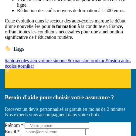
ligne.
Réduction des coûts moyens de formation à 1 500 euros.
Cette évolution dans le secteur des auto-écoles marque le début
d’une nouvelle ère pour la
formation
à la conduite en France,
offrant toutes les conditions nécessaires pour une amélioration
significative de l’éducation routière.
Tags
#auto-écoles
#en voiture simone
#expansion ornikar
#fusion auto-
écoles
#ornikar
Besoin d'aide pour choisir votre assurance ?
Recevez un devis personnalisé et gratuit en moins de 2 minutes.
Nos experts vous accompagnent dans votre choix.
Prénom *
Email *