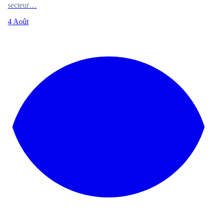
secteur…
4 Août