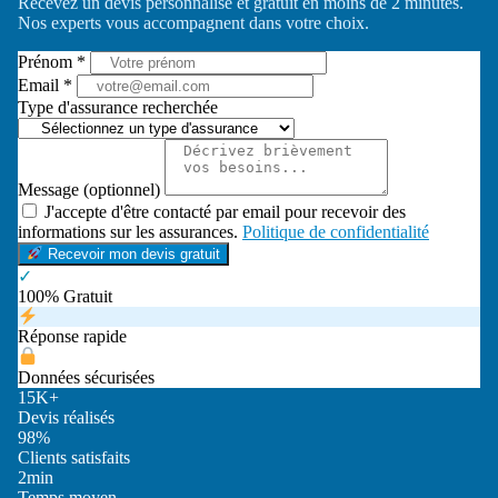
Recevez un devis personnalisé et gratuit en moins de 2 minutes.
Nos experts vous accompagnent dans votre choix.
Prénom *
Email *
Type d'assurance recherchée
Message (optionnel)
J'accepte d'être contacté par email pour recevoir des
informations sur les assurances.
Politique de confidentialité
Recevoir mon devis gratuit
✓
100% Gratuit
Réponse rapide
Données sécurisées
15K+
Devis réalisés
98%
Clients satisfaits
2min
Temps moyen