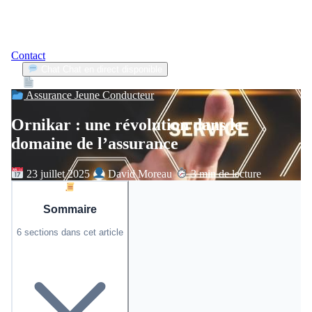
Contact
Chat
Chat en direct disponible
Devis
2min
Assurance Jeune Conducteur
Ornikar : une révolution dans le
domaine de l’assurance
23 juillet 2025
David Moreau
3 min de lecture
Sommaire
6 sections dans cet article