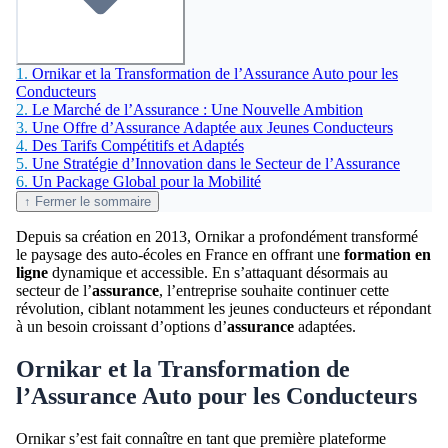
1.
Ornikar et la Transformation de l’Assurance Auto pour les
Conducteurs
2.
Le Marché de l’Assurance : Une Nouvelle Ambition
3.
Une Offre d’Assurance Adaptée aux Jeunes Conducteurs
4.
Des Tarifs Compétitifs et Adaptés
5.
Une Stratégie d’Innovation dans le Secteur de l’Assurance
6.
Un Package Global pour la Mobilité
↑ Fermer le sommaire
Depuis sa création en 2013, Ornikar a profondément transformé
le paysage des auto-écoles en France en offrant une
formation en
ligne
dynamique et accessible. En s’attaquant désormais au
secteur de l’
assurance
, l’entreprise souhaite continuer cette
révolution, ciblant notamment les jeunes conducteurs et répondant
à un besoin croissant d’options d’
assurance
adaptées.
Ornikar et la Transformation de
l’Assurance Auto pour les Conducteurs
Ornikar s’est fait connaître en tant que première plateforme