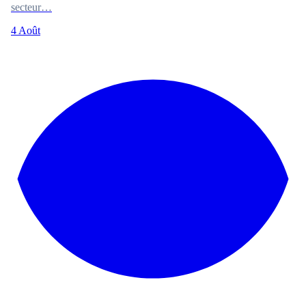
secteur…
4 Août