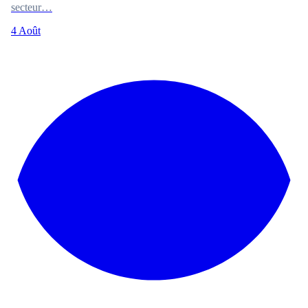
secteur…
4 Août