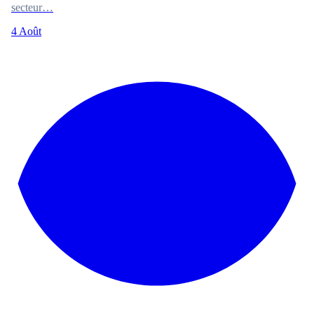
secteur…
4 Août