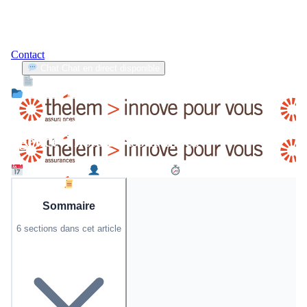
Contact
Chat
Chat en direct disponible
Devis
2min
Crédit & Financement
Bruz : lancement officiel d’une nouvelle
agence Thélem Assurances
16 mars 2026
David Moreau
2 min de lecture
Sommaire
6 sections dans cet article