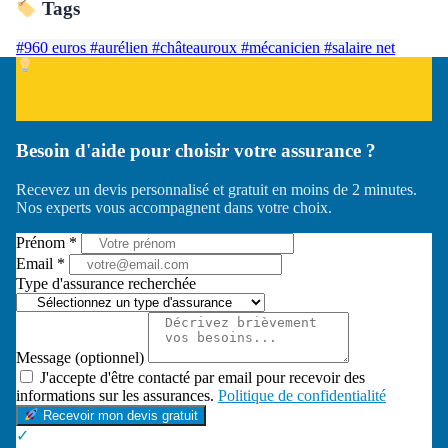
Tags
#960 euros
#aurélien
#châteauroux
#mécanicien
#salaire net
Besoin d'aide pour choisir votre assurance ?
Recevez un devis personnalisé et gratuit en moins de 2 minutes.
Nos experts vous accompagnent dans votre choix.
Prénom *
Email *
Type d'assurance recherchée
Message (optionnel)
J'accepte d'être contacté par email pour recevoir des
informations sur les assurances.
Politique de confidentialité
Recevoir mon devis gratuit
✓