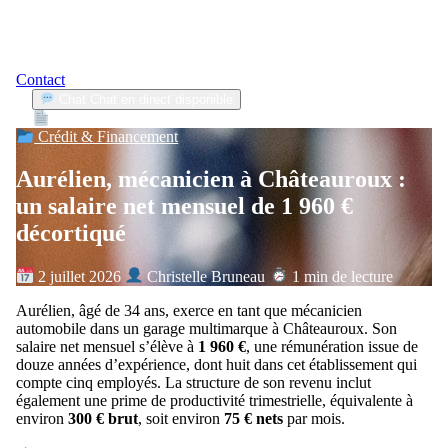
Contact
Chat
Chat en direct disponible
Devis
2min
Crédit & Financement
Aurélien, mécanicien à Châteauroux :
un salaire net mensuel de 1 960 €
décortiqué
2 juillet 2026
Christelle Bruneau
1 min de lecture
Aurélien, âgé de 34 ans, exerce en tant que mécanicien
automobile dans un garage multimarque à Châteauroux. Son
salaire net mensuel s’élève à
1 960 €
, une rémunération issue de
douze années d’expérience, dont huit dans cet établissement qui
compte cinq employés. La structure de son revenu inclut
également une prime de productivité trimestrielle, équivalente à
environ
300 € brut
, soit environ
75 € nets
par mois.