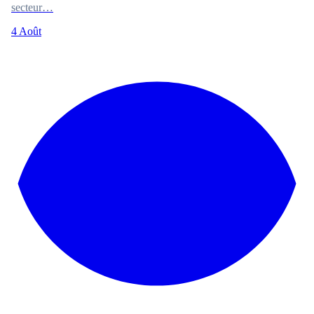
secteur…
4 Août