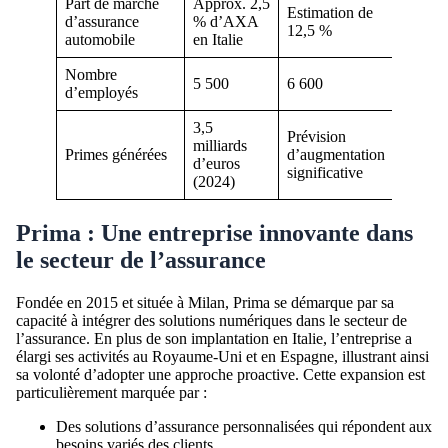
Part de marché
Approx. 2,5
Estimation de
d’assurance
% d’AXA
12,5 %
automobile
en Italie
Nombre
5 500
6 600
d’employés
3,5
Prévision
milliards
Primes générées
d’augmentation
d’euros
significative
(2024)
Prima : Une entreprise innovante dans
le secteur de l’assurance
Fondée en 2015 et située à Milan, Prima se démarque par sa
capacité à intégrer des solutions numériques dans le secteur de
l’assurance. En plus de son implantation en Italie, l’entreprise a
élargi ses activités au Royaume-Uni et en Espagne, illustrant ainsi
sa volonté d’adopter une approche proactive. Cette expansion est
particulièrement marquée par :
Des solutions d’assurance personnalisées qui répondent aux
besoins variés des clients.