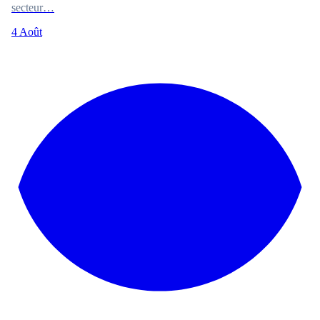
secteur…
4 Août