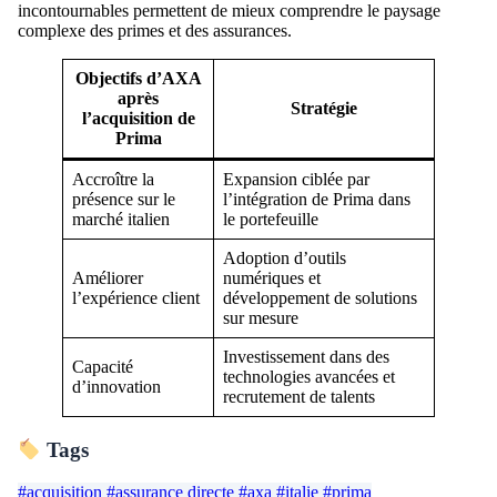
incontournables permettent de mieux comprendre le paysage
complexe des primes et des assurances.
Objectifs d’AXA
après
Stratégie
l’acquisition de
Prima
Accroître la
Expansion ciblée par
présence sur le
l’intégration de Prima dans
marché italien
le portefeuille
Adoption d’outils
Améliorer
numériques et
l’expérience client
développement de solutions
sur mesure
Investissement dans des
Capacité
technologies avancées et
d’innovation
recrutement de talents
Tags
#acquisition
#assurance directe
#axa
#italie
#prima