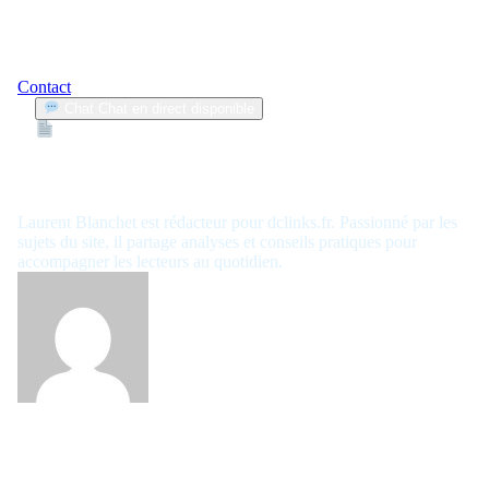
Contact
Chat
Chat en direct disponible
Devis
2min
Laurent Blanchet
Laurent Blanchet est rédacteur pour dclinks.fr. Passionné par les
sujets du site, il partage analyses et conseils pratiques pour
accompagner les lecteurs au quotidien.
Laurent Blanchet est rédacteur pour dclinks.fr. Passionné par les
sujets du site, il partage analyses et conseils pratiques pour
accompagner les lecteurs au quotidien.