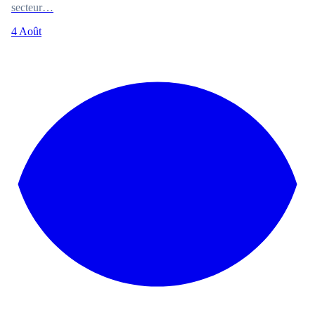
secteur…
4 Août