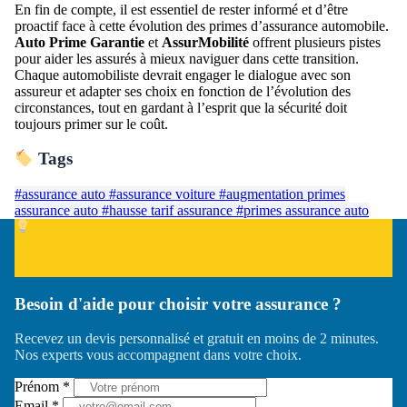
En fin de compte, il est essentiel de rester informé et d’être
proactif face à cette évolution des primes d’assurance automobile.
Auto Prime Garantie
et
AssurMobilité
offrent plusieurs pistes
pour aider les assurés à mieux naviguer dans cette transition.
Chaque automobiliste devrait engager le dialogue avec son
assureur et adapter ses choix en fonction de l’évolution des
circonstances, tout en gardant à l’esprit que la sécurité doit
toujours primer sur le coût.
Tags
#assurance auto
#assurance voiture
#augmentation primes
assurance auto
#hausse tarif assurance
#primes assurance auto
Besoin d'aide pour choisir votre assurance ?
Recevez un devis personnalisé et gratuit en moins de 2 minutes.
Nos experts vous accompagnent dans votre choix.
Prénom *
Email *