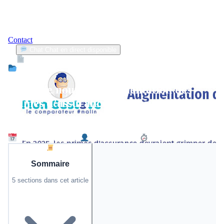
Contact
Chat
Chat en direct disponible
Devis
2min
Actualité
Vers une nouvelle augmentation des
primes d’assurance auto : ce qu’il faut
savoir
11 novembre 2025
David Moreau
4 min de lecture
Sommaire
5 sections dans cet article