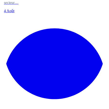
secteur…
4 Août