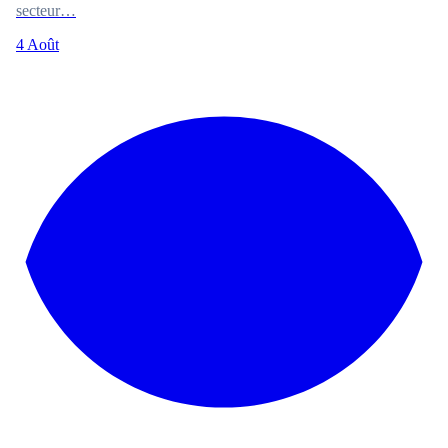
secteur…
4 Août