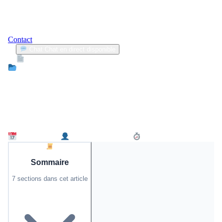
Contact
Chat
Chat en direct disponible
Devis
2min
Actualité
Carine, vétérinaire rurale à Aurillac :
un salaire net mensuel de 3 180 €
décrypté
13 juin 2026
Christelle Bruneau
3 min de lecture
Sommaire
7 sections dans cet article