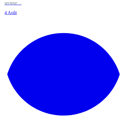
secteur…
4 Août