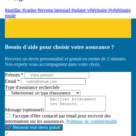
#aurillac
#carine
#revenu mensuel
#salaire vétérinaire
#vétérinaire
rurale
Besoin d'aide pour choisir votre assurance ?
Recevez un devis personnalisé et gratuit en moins de 2 minutes.
Nos experts vous accompagnent dans votre choix.
Prénom *
Email *
Type d'assurance recherchée
Message (optionnel)
J'accepte d'être contacté par email pour recevoir des
informations sur les assurances.
Politique de confidentialité
Recevoir mon devis gratuit
✓