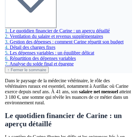
1.
Le quotidien financier de Carine : un aperçu détaillé
2.
Ventilation du salaire et revenus supplémentaires
3.
Gestion des dépenses : comment Carine répartit son budget
4.
Détail des charges fixes
5.
Les dépenses variables : un équilibre délicat
6.
Répartition des dépenses variables
7.
Analyse du solde final et épargne
↑ Fermer le sommaire
Dans le paysage de la médecine vétérinaire, le rôle des
vétérinaires ruraux est essentiel, notamment à Aurillac où Carine
exerce depuis neuf ans. À 41 ans, son
salaire net mensuel
atteint
3 180 €, une somme qui révèle les nuances de ce métier dans un
environnement rural.
Le quotidien financier de Carine : un
aperçu détaillé
La carrière de Carine illustre les défis et les exigences liés à un