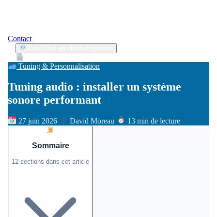
Contact
Chat
Chat en direct disponible
Devis
2min
Tuning & Personnalisation
Tuning audio : installer un système
sonore performant
27 juin 2026
David Moreau
13 min de lecture
Sommaire
12 sections dans cet article