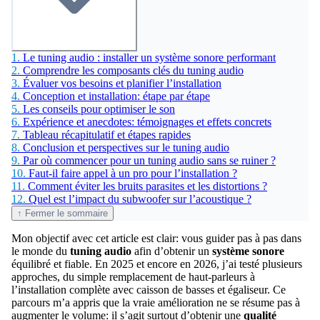
1.
Le tuning audio : installer un système sonore performant
2.
Comprendre les composants clés du tuning audio
3.
Évaluer vos besoins et planifier l’installation
4.
Conception et installation: étape par étape
5.
Les conseils pour optimiser le son
6.
Expérience et anecdotes: témoignages et effets concrets
7.
Tableau récapitulatif et étapes rapides
8.
Conclusion et perspectives sur le tuning audio
9.
Par où commencer pour un tuning audio sans se ruiner ?
10.
Faut-il faire appel à un pro pour l’installation ?
11.
Comment éviter les bruits parasites et les distortions ?
12.
Quel est l’impact du subwoofer sur l’acoustique ?
↑ Fermer le sommaire
Mon objectif avec cet article est clair: vous guider pas à pas dans
le monde du
tuning audio
afin d’obtenir un
système sonore
équilibré et fiable. En 2025 et encore en 2026, j’ai testé plusieurs
approches, du simple remplacement de haut-parleurs à
l’installation complète avec caisson de basses et égaliseur. Ce
parcours m’a appris que la vraie amélioration ne se résume pas à
augmenter le volume: il s’agit surtout d’obtenir une
qualité