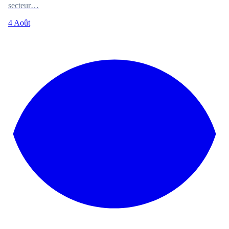
secteur…
4 Août