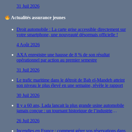
31 Juil 2026
Actualités assurance jeunes
Droit automobile : La carte grise accessible directement sur
votre smartphone, une nouveauté désormais officielle !
4 Août 2026
AXA enregistre une hausse de 8 % de son résultat
opérationnel par action au premier semestre
31 Juil 2026
Le trafic maritime dans le détroit de Bab el-Mandeb atteint
son niveau le plus élevé en une semaine, révèle le rapport
30 Juil 2026
Il y a 60 ans, Lada lançait la plus grande usine automobile
jamais conçue : un tournant historique de l’industrie
automobile
26 Juil 2026
Incendies en France : comment gérer vos réservations dans