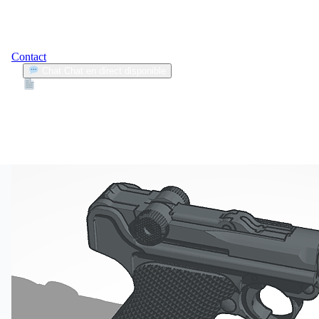
Contact
Chat
Chat en direct disponible
Devis
2min
voiture haut de gamme
1
Articles trouvés