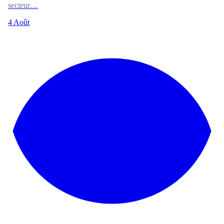
secteur…
4 Août