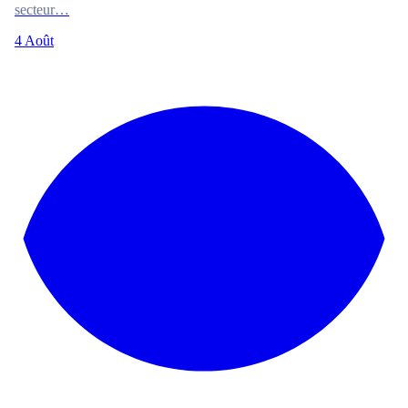
secteur…
4 Août