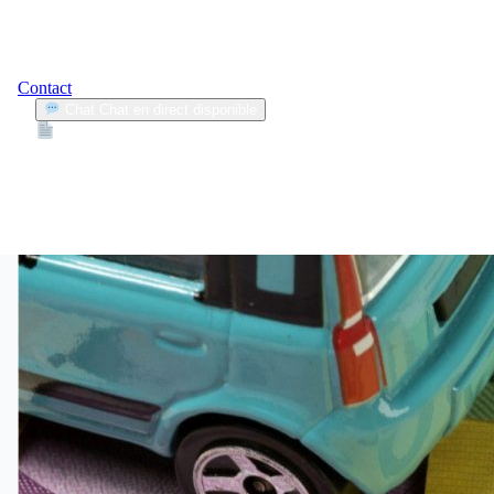
Contact
Chat
Chat en direct disponible
Devis
2min
véhicule irréparable
1
Articles trouvés