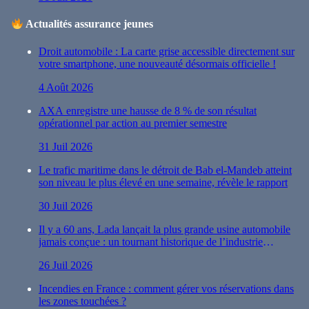
Actualités assurance jeunes
Droit automobile : La carte grise accessible directement sur
votre smartphone, une nouveauté désormais officielle !
4 Août 2026
AXA enregistre une hausse de 8 % de son résultat
opérationnel par action au premier semestre
31 Juil 2026
Le trafic maritime dans le détroit de Bab el-Mandeb atteint
son niveau le plus élevé en une semaine, révèle le rapport
30 Juil 2026
Il y a 60 ans, Lada lançait la plus grande usine automobile
jamais conçue : un tournant historique de l’industrie
automobile
26 Juil 2026
Incendies en France : comment gérer vos réservations dans
les zones touchées ?