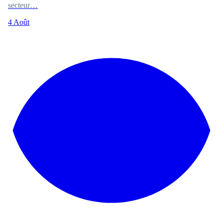
secteur…
4 Août