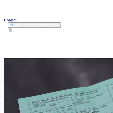
Contact
Chat
Chat en direct disponible
Devis
2min
un an sans carte verte
1
Articles trouvés