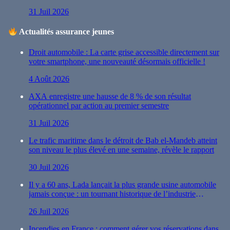
31 Juil 2026
Actualités assurance jeunes
Droit automobile : La carte grise accessible directement sur
votre smartphone, une nouveauté désormais officielle !
4 Août 2026
AXA enregistre une hausse de 8 % de son résultat
opérationnel par action au premier semestre
31 Juil 2026
Le trafic maritime dans le détroit de Bab el-Mandeb atteint
son niveau le plus élevé en une semaine, révèle le rapport
30 Juil 2026
Il y a 60 ans, Lada lançait la plus grande usine automobile
jamais conçue : un tournant historique de l’industrie
automobile
26 Juil 2026
Incendies en France : comment gérer vos réservations dans