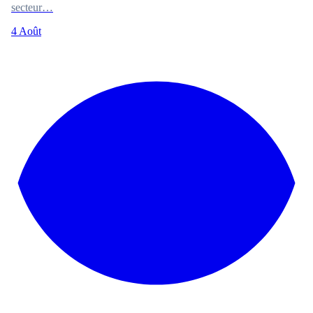
secteur…
4 Août