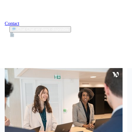
Contact
Chat
Chat en direct disponible
Devis
2min
transports
2
Articles trouvés