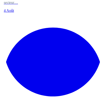
secteur…
4 Août