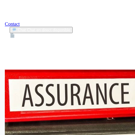
Contact
Chat
Chat en direct disponible
Devis
2min
remboursements
1
Articles trouvés