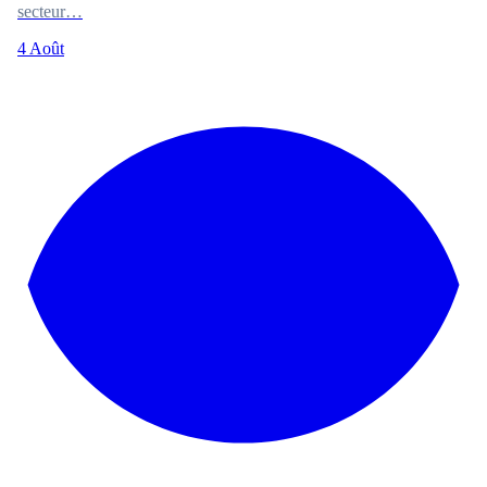
secteur…
4 Août