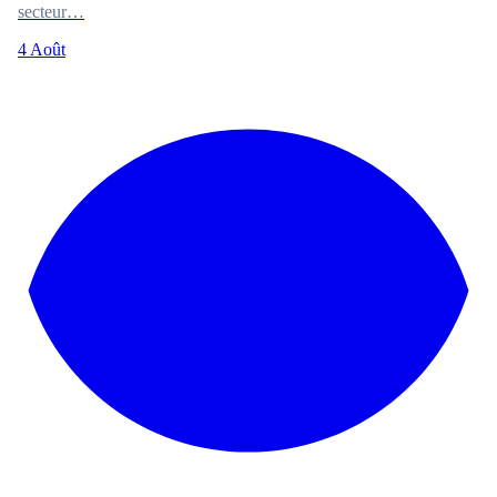
secteur…
4 Août