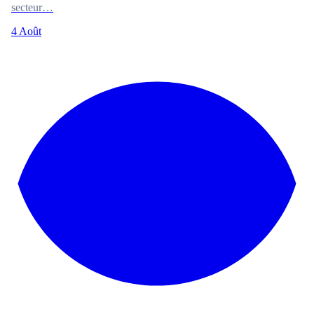
secteur…
4 Août