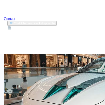
Contact
Chat
Chat en direct disponible
Devis
2min
prix assurance auto villes
1
Articles trouvés