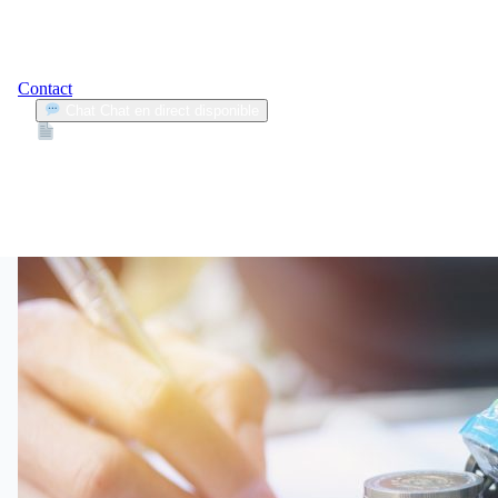
Contact
Chat
Chat en direct disponible
Devis
2min
premiers tours de roue
1
Articles trouvés