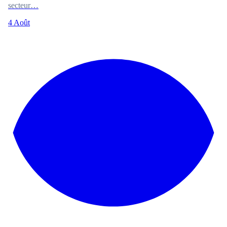
secteur…
4 Août