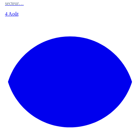
secteur…
4 Août