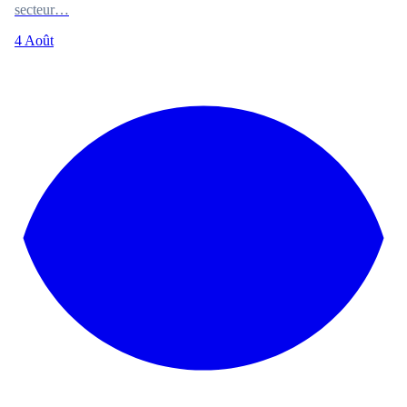
secteur…
4 Août