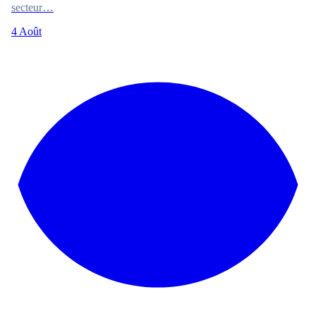
secteur…
4 Août