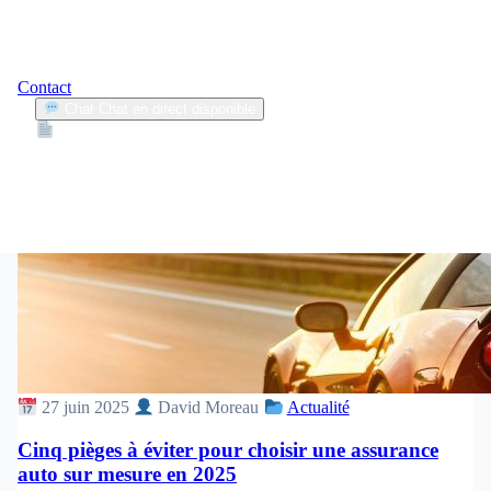
Contact
Chat
Chat en direct disponible
Devis
2min
pièges à éviter
1
Articles trouvés
27 juin 2025
David Moreau
Actualité
Cinq pièges à éviter pour choisir une assurance
auto sur mesure en 2025