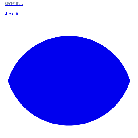
secteur…
4 Août