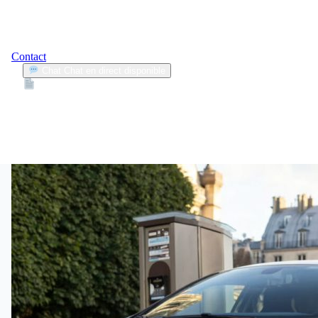
Contact
Chat
Chat en direct disponible
Devis
2min
piège à éviter
1
Articles trouvés