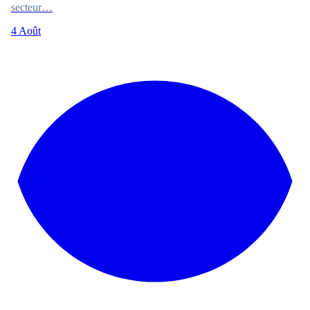
secteur…
4 Août