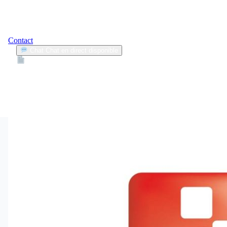
Contact
Chat
Chat en direct disponible
Devis
2min
pièces d’occasion
1
Articles trouvés